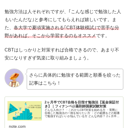
勉強方法は人それぞれですが、｢こんな感じで勉強した人
もいたんだな｣と参考にしてもらえれば嬉しいです。ま
た、
各大学で夏頃実施される｢CBT体験模試｣で苦手な分
野があれば、そこから学習するのもオススメ
です。
CBTはしっかりと対策すれば合格できるので、あまり不
安になりすぎず気楽に取り組みましょう。
さらに具体的に勉強する範囲と順番を絞った
記事はこちら！
2ヶ月半でCBT合格を目指す勉強法【返金保証付
き】｜フィナンペ@薬剤師国家試験対策
どんな人向け？ ・これからCBT対策を始める方 ・実際に
合格した勉強法の一例を知りたい方 ・どの範囲をどの順番
で勉強すればいいか悩んでいる方 どんな内容？ 2ヶ月半で
｢CBTの出題範囲×国試の頻出分野｣を網羅する勉強法で
す。 5つのステップに分けて、学習を進めていきます。 返
note.com
金保証って？ 購入後、内容にご満足いただけな...