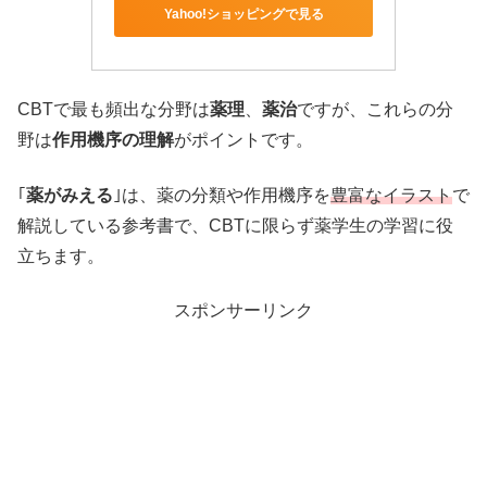
Yahoo!ショッピングで見る
CBTで最も頻出な分野は
薬理
、
薬治
ですが、これらの分
野は
作用機序の理解
がポイントです。
｢
薬がみえる
｣は、薬の分類や作用機序を
豊富なイラスト
で
解説している参考書で、CBTに限らず薬学生の学習に役
立ちます。
スポンサーリンク