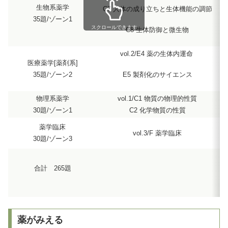
生物系薬学
C7 人体の成り立ちと生体機能の調節
35題/ゾーン1
スクロールできます
C8 生体防御と微生物
vol.2/E4 薬の生体内運命
医療薬学[薬剤系]
E5 製剤化のサイエンス
35題/ゾーン2
物理系薬学
vol.1/C1 物質の物理的性質
30題/ゾーン1
C2 化学物質の性質
薬学臨床
vol.3/F 薬学臨床
30題/ゾーン3
合計 265題
合
薬がみえる