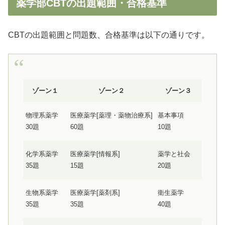
薬学部CBTの出題範囲・合格基準
CBTの出題範囲と問題数、合格基準は以下の通りです。
ゾーン１
ゾーン２
ゾーン３
物理系薬学
医療薬学[薬理・薬物治療系]
基本事項
30題
60題
10題
化学系薬学
医療薬学[情報系]
薬学と社会
35題
15題
20題
生物系薬学
医療薬学[薬剤系]
衛生薬学
35題
35題
40題