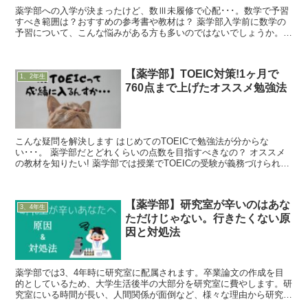
薬学部への入学が決まったけど、数Ⅲ未履修で心配･･･。数学で予習
すべき範囲は？おすすめの参考書や教材は？ 薬学部入学前に数学の
予習について、こんな悩みがある方も多いのではないでしょうか。現
役薬学生の自分が予習しておくと便利な範囲を紹介します...
【薬学部】TOEIC対策!1ヶ月で
1、2年生
760点まで上げたオススメ勉強法
こんな疑問を解決します はじめてのTOEICで勉強法が分からな
い･･･。 薬学部だとどれくらいの点数を目指すべきなの？ オススメ
の教材を知りたい! 薬学部では授業でTOEICの受験が義務づけられて
いる方も多いのではないでしょうか。私の大学で...
【薬学部】研究室が辛いのはあな
3、4年生
ただけじゃない。行きたくない原
因と対処法
薬学部では3、4年時に研究室に配属されます。卒業論文の作成を目
的としているため、大学生活後半の大部分を研究室に費やします。研
究室にいる時間が長い、人間関係が面倒など、様々な理由から研究室
に行くのが辛いと感じている方も多いのではないでしょうか...