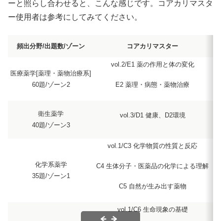
ーと照らし合わせると、こんな感じです。コアカリマスタ
ー使用者は参考にしてみてください。
頻出分野/出題数/ゾーン
コアカリマスター
vol.2/E1 薬の作用と体の変化
医療薬学[薬理・薬物治療系]
E2 薬理・病態・薬物治療
60題/ゾーン2
衛生薬学
vol.3/D1 健康、D2環境
40題/ゾーン3
vol.1/C3 化学物質の性質と反応
化学系薬学
C4 生体分子・医薬品の化学による理解
35題/ゾーン1
C5 自然が生み出す薬物
vol.1/C6 生命現象の基礎