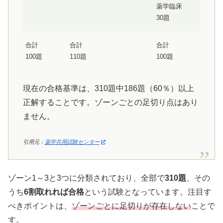
薬学臨床
30題
合計
合計
合計
100題
110題
100題
現在の合格基準は、310題中186題（60％）以上
正解することです。ゾーンごとの足切り点はあり
ません。
引用元：
薬学共用試験センター
ゾーン1～3と3つに分類されており、全部で
310題
、その
うち
6割取れれば合格
という試験となっています。注目す
べきポイントは、
ゾーンごとに足切りが存在しない
ことで
す。