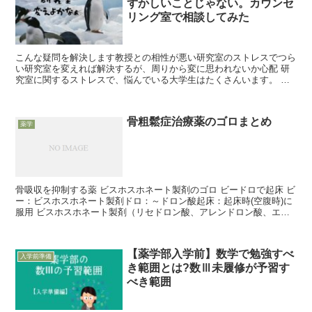
ずかしいことじゃない。カウンセ
リング室で相談してみた
こんな疑問を解決します教授との相性が悪い研究室のストレスでつら
い研究室を変えれば解決するが、周りから変に思われないか心配 研
究室に関するストレスで、悩んでいる大学生はたくさんいます。 私
も教授との相性が悪く、ビビりながら研究室に通っていまし...
骨粗鬆症治療薬のゴロまとめ
薬学
骨吸収を抑制する薬 ビスホスホネート製剤のゴロ ビードロで起床 ビ
ー：ビスホスホネート製剤ドロ：～ドロン酸起床：起床時(空腹時)に
服用 ビスホスホネート製剤（リセドロン酸、アレンドロン酸、エチ
ドロン酸）起床時(空腹時)に服用し、服用後30分...
【薬学部入学前】数学で勉強すべ
入学前準備
き範囲とは?数Ⅲ未履修が予習す
べき範囲