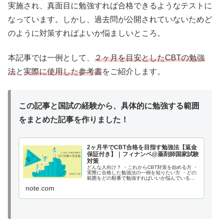
実施され、真面目に勉強すれば合格できるようなテストに
なっています。しかし、過去問が公開されていないためど
のように対策すればよいか悩ましいところ。
本記事では一例として、
２ヶ月を目安としたCBTの勉強
法
と
実際に使用した参考書
をご紹介します。
この記事と国試の経験から、具体的に勉強する範囲
をまとめた記事を作りました！
2ヶ月半でCBT合格を目指す勉強法【返金
保証付き】｜フィナンペ@薬剤師国家試験
対策
どんな人向け？ ・これからCBT対策を始める方 ・
実際に合格した勉強法の一例を知りたい方 ・どの
範囲をどの順番で勉強すればいいか悩んでいる方
どんな内容？ 2ヶ月半で｢CBTの出題範囲×国試の
note.com
頻出分野｣を網羅する勉強法です。 5つのステップ
に分けて、学習を進めていきます。 返金保証っ
て？ 購入後、内容にご満足いただけな...