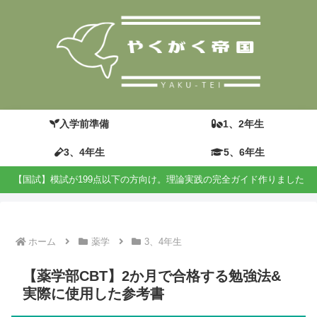
入学前準備
1、2年生
3、4年生
5、6年生
【国試】模試が199点以下の方向け。理論実践の完全ガイド作りました
ホーム
薬学
3、4年生
【薬学部CBT】2か月で合格する勉強法&
実際に使用した参考書